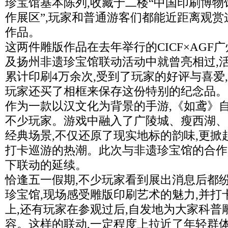
珍宝馆基本陈列,收藏于二楼“中国印刷博
作展区”,玩家和普通游客们都能近距离观
作品。
这两件雕版作品在去年举行的CICF×AGF
及扬州非遗珍宝馆联动活动中就曾亮相过,
累计印刷4万余次,受到了玩家的好评与喜爱
玩家还买了相框来保存这份特别的纪念品。
作为一款以汉文化为背景的手游,《如鸢》自
不少玩家。游戏中融入了广陵城、瘦西湖、
经典场景,不仅还原了现实地标的韵味,更掀
打卡巡游的热潮。此次与非遗珍宝馆的合作
下联动的延续。
恰逢五一假期,不少玩家看到展出消息后都
珍宝馆,现场感受雕版印刷艺术的魅力,并打
上,还有玩家在参观过后,自发地为大家科普
容。这样的联动,一定程度上拉近了年轻群